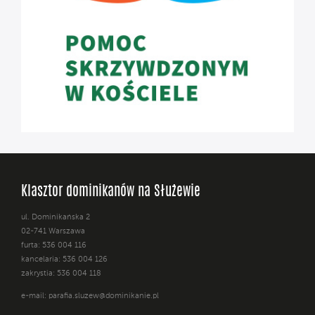
Klasztor dominikanów na Służewie
ul. Dominikańska 2
02-741 Warszawa
furta: 536 004 116
kancelaria: 536 004 126
zakrystia: 536 004 118
e-mail:
parafia.sluzew@dominikanie.pl