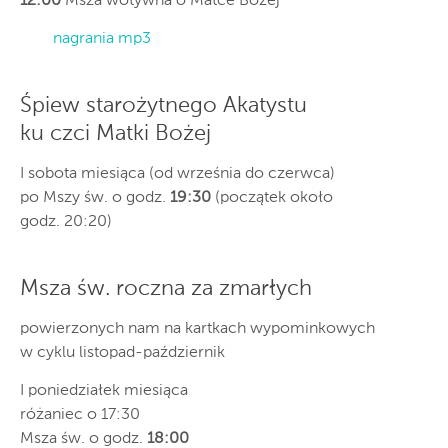
12:00
Msza wotywna o Matce Bożej
nagrania mp3
Śpiew starożytnego Akatystu
ku czci Matki Bożej
I sobota miesiąca (od września do czerwca)
po Mszy św. o godz.
19:30
(początek około
godz. 20:20)
Msza św. roczna za zmarłych
powierzonych nam na kartkach wypominkowych
w cyklu listopad-październik
I poniedziałek miesiąca
różaniec o 17:30
Msza św. o godz.
18:00