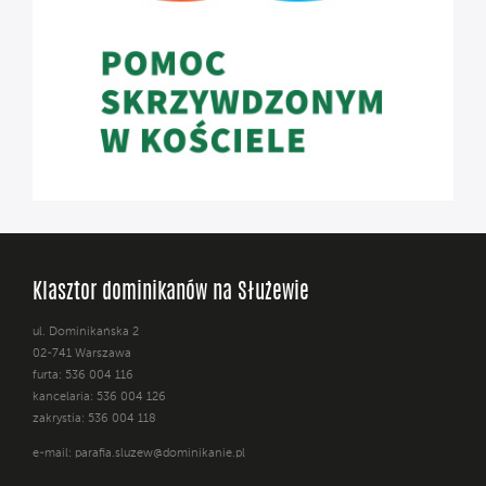
Klasztor dominikanów na Służewie
ul. Dominikańska 2
02-741 Warszawa
furta: 536 004 116
kancelaria: 536 004 126
zakrystia: 536 004 118
e-mail:
parafia.sluzew@dominikanie.pl