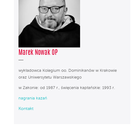
Marek Nowak OP
wykładowca Kolegium oo. Dominikanów w Krakowie
oraz Uniwersytetu Warszawskiego
w Zakonie: od 1987 r., święcenia kapłańskie: 1993 r.
nagrania kazań
Kontakt