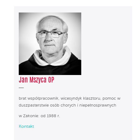
Jan Mszyca OP
brat współpracownik, wicesyndyk klasztoru, pomoc w
duszpasterstwie osób chorych i niepełnosprawnych
w Zakonie: od 1988 r.
Kontakt