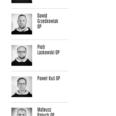
Dawid
Grześkowiak
OP
Piotr
Laskowski OP
Paweł Kuś OP
Mateusz
Paluch OP