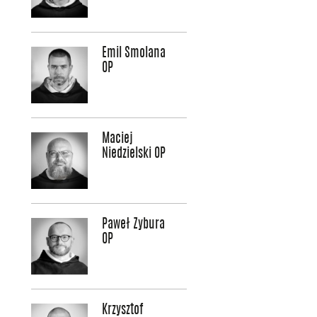
Emil Smolana
OP
Maciej
Niedzielski OP
Paweł Zybura
OP
Krzysztof