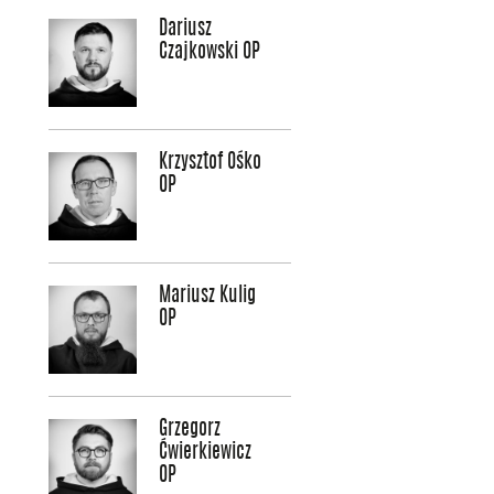
Dariusz
Czajkowski OP
Krzysztof Ośko
OP
Mariusz Kulig
OP
Grzegorz
Ćwierkiewicz
OP