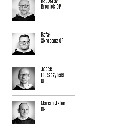
Radosław
Broniek OP
Rafał
Skrobacz OP
Jacek
Truszczyński
OP
Marcin Jeleń
OP