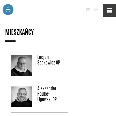
Poczta
Logowan
MIESZKAŃCY
Lucjan
Sobkowicz OP
Aleksander
Hauke-
Ligowski OP