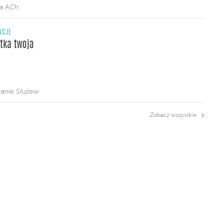
ja ACh
NCJE
tka twoja
anie Służew
Zobacz wszystkie