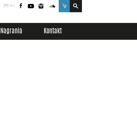
Poczta
Logowanie
Facebook
YouTube
Instagram
SoundCloud
Sklep
Nagrania
Kontakt