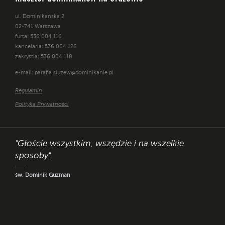
ul. Dominikańska 2
02-741 Warszawa
furta: 536 004 116
kancelaria: 536 004 126
zakrystia: 536 004 118
e-mail:
parafia.sluzew@dominikanie.pl
Regulamin
Polityka Prywatności
"Głoście wszystkim, wszędzie i na wszelkie
sposoby".
św. Dominik Guzman