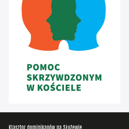
Klasztor dominikanów na Służewie