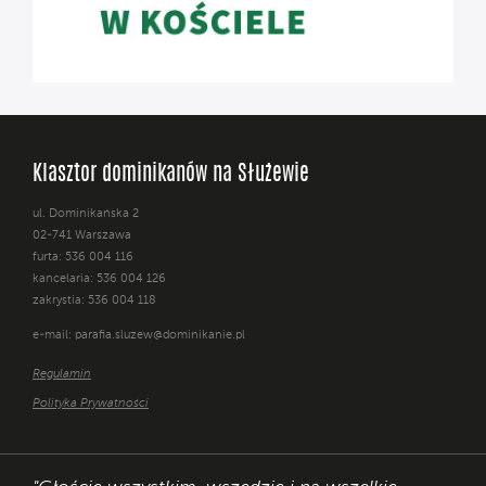
Klasztor dominikanów na Służewie
ul. Dominikańska 2
02-741 Warszawa
furta: 536 004 116
kancelaria: 536 004 126
zakrystia: 536 004 118
e-mail:
parafia.sluzew@dominikanie.pl
Regulamin
Polityka Prywatności