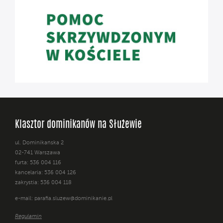
Klasztor dominikanów na Służewie
ul. Dominikańska 2
02-741 Warszawa
furta: 536 004 116
kancelaria: 536 004 126
zakrystia: 536 004 118
e-mail:
parafia.sluzew@dominikanie.pl
Regulamin