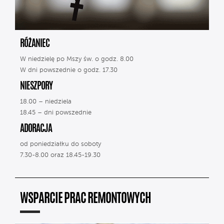
RÓŻANIEC
W niedzielę po Mszy św. o godz. 8.00
W dni powszednie o godz. 17.30
NIESZPORY
18.00 – niedziela
18.45 – dni powszednie
ADORACJA
od poniedziałku do soboty
7.30-8.00 oraz 18.45-19.30
WSPARCIE PRAC REMONTOWYCH