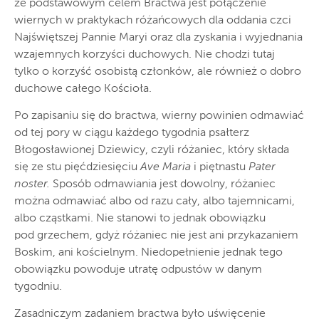
że podstawowym celem Bractwa jest połączenie
wiernych w praktykach różańcowych dla oddania czci
Najświętszej Pannie Maryi oraz dla zyskania i wyjednania
wzajemnych korzyści duchowych. Nie chodzi tutaj
tylko o korzyść osobistą członków, ale również o dobro
duchowe całego Kościoła.
Po zapisaniu się do bractwa, wierny powinien odmawiać
od tej pory w ciągu każdego tygodnia psałterz
Błogosławionej Dziewicy, czyli różaniec, który składa
się ze stu pięćdziesięciu
Ave Maria
i piętnastu
Pater
noster.
Sposób odmawiania jest dowolny, różaniec
można odmawiać albo od razu cały, albo tajemnicami,
albo cząstkami. Nie stanowi to jednak obowiązku
pod grzechem, gdyż różaniec nie jest ani przykazaniem
Boskim, ani kościelnym. Niedopełnienie jednak tego
obowiązku powoduje utratę odpustów w danym
tygodniu.
Zasadniczym zadaniem bractwa było uświęcenie