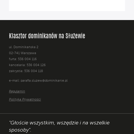
Klasztor dominikanów na Służewie
ul. Dominikańska 2
02-741 Warszawa
furta: 536 004 116
kancelaria: 536 004 126
zakrystia: 536 004 118
e-mail:
parafia.sluzew@dominikanie.pl
Regulamin
Polityka Prywatności
"Głoście wszystkim, wszędzie i na wszelkie
sposoby".