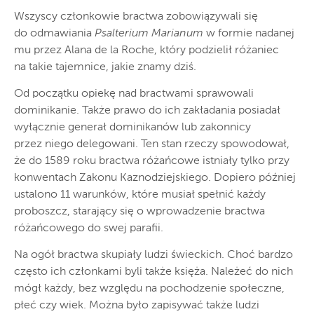
Wszyscy członkowie bractwa zobowiązywali się
do odmawiania
Psalterium Marianum
w formie nadanej
mu przez Alana de la Roche, który podzielił różaniec
na takie tajemnice, jakie znamy dziś.
Od początku opiekę nad bractwami sprawowali
dominikanie. Także prawo do ich zakładania posiadał
wyłącznie generał dominikanów lub zakonnicy
przez niego delegowani. Ten stan rzeczy spowodował,
że do 1589 roku bractwa różańcowe istniały tylko przy
konwentach Zakonu Kaznodziejskiego. Dopiero później
ustalono 11 warunków, które musiał spełnić każdy
proboszcz, starający się o wprowadzenie bractwa
różańcowego do swej parafii.
Na ogół bractwa skupiały ludzi świeckich. Choć bardzo
często ich członkami byli także księża. Należeć do nich
mógł każdy, bez względu na pochodzenie społeczne,
płeć czy wiek. Można było zapisywać także ludzi