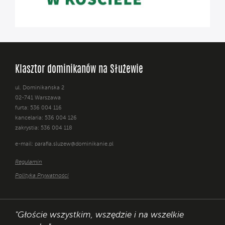
Klasztor dominikanów na Służewie
ul. Dominikańska 2
02-741 Warszawa
furta: 536 004 116
kancelaria: 536 004 126
zakrystia: 536 004 118
e-mail:
parafia.sluzew@dominikanie.pl
Regulamin
Polityka Prywatności
"Głoście wszystkim, wszędzie i na wszelkie