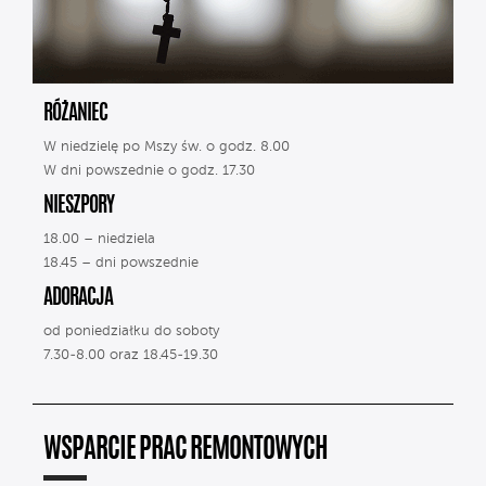
RÓŻANIEC
W niedzielę po Mszy św. o godz. 8.00
W dni powszednie o godz. 17.30
NIESZPORY
18.00 – niedziela
18.45 – dni powszednie
ADORACJA
od poniedziałku do soboty
7.30-8.00 oraz 18.45-19.30
WSPARCIE PRAC REMONTOWYCH