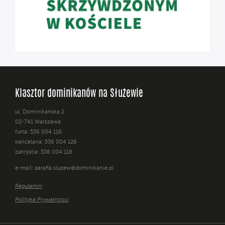
Klasztor dominikanów na Służewie
ul. Dominikańska 2
02-741 Warszawa
furta: 536 004 116
kancelaria: 536 004 126
zakrystia: 536 004 118
e-mail:
parafia.sluzew@dominikanie.pl
Regulamin
Polityka Prywatności