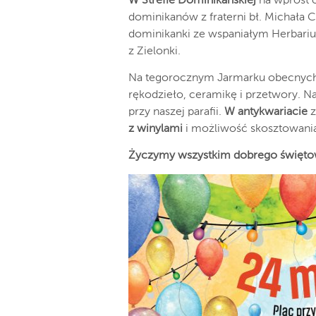
W Strefie Dominikańskiej
na wprost o
dominikanów z fraterni bł. Michała 
dominikanki ze wspaniałym Herbarium
z Zielonki.
Na tegorocznym Jarmarku obecnych
rękodzieło, ceramikę i przetwory. Na
przy naszej parafii.
W antykwariacie
z
z winylami
i możliwość skosztowani
Życzymy wszystkim dobrego świętowa