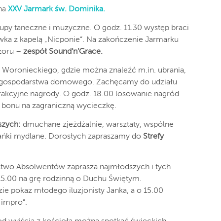
 na
XXV Jarmark św. Dominika.
upy taneczne i muzyczne. O godz. 11.30 występ braci
wka z kapelą „Nicponie”. Na zakończenie Jarmarku
czoru –
zespół Sound’n’Grace.
a Woronieckiego, gdzie można znaleźć m.in. ubrania,
ęt gospodarstwa domowego. Zachęcamy do udziału
akcyjne nagrody. O godz. 18.00 losowanie nagród
i bonu na zagraniczną wycieczkę.
szych:
dmuchane zjeżdżalnie, warsztaty, wspólne
bańki mydlane. Dorosłych zapraszamy do
Strefy
two Absolwentów zaprasza najmłodszych i tych
15.00 na grę rodzinną o Duchu Świętym.
zie pokaz młodego iluzjonisty Janka, a o 15.00
 impro”.