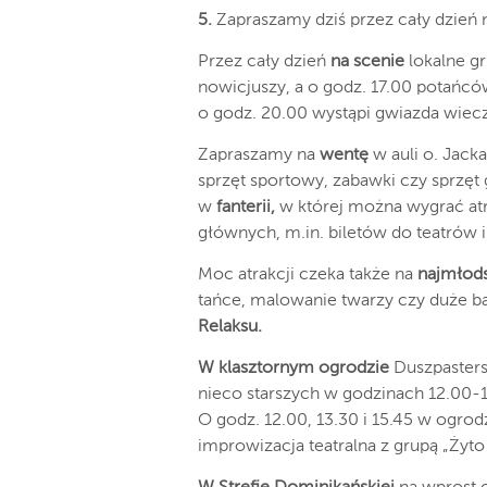
5.
Zapraszamy dziś przez cały dzień
Przez cały dzień
na scenie
lokalne gr
nowicjuszy, a o godz. 17.00 potańcó
o godz. 20.00 wystąpi gwiazda wie
Zapraszamy na
wentę
w auli o. Jack
sprzęt sportowy, zabawki czy sprz
w
fanterii,
w której można wygrać atr
głównych, m.in. biletów do teatrów 
Moc atrakcji czeka także na
najmłod
tańce, malowanie twarzy czy duże 
Relaksu.
W klasztornym ogrodzie
Duszpasters
nieco starszych w godzinach 12.00-
O godz. 12.00, 13.30 i 15.45 w ogrod
improwizacja teatralna z grupą „Żyto