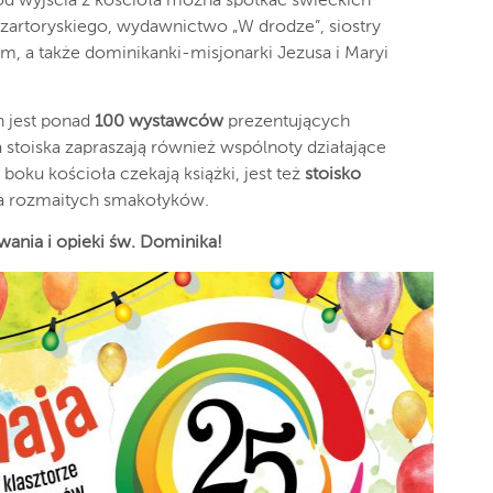
d wyjścia z kościoła można spotkać świeckich
Czartoryskiego, wydawnictwo „W drodze”, siostry
, a także dominikanki-misjonarki Jezusa i Maryi
 jest ponad
100 wystawców
prezentujących
 stoiska zapraszają również wspólnoty działające
 boku kościoła czekają książki, jest też
stoisko
a rozmaitych smakołyków.
nia i opieki św. Dominika!