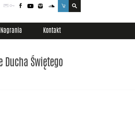
Poczta
Logowanie
Facebook
YouTube
Instagram
SoundCloud
Sklep
Nagrania
Kontakt
ie Ducha Świętego