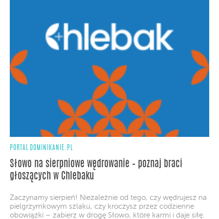
PORTAL DOMINIKANIE.PL
Słowo na sierpniowe wędrowanie – poznaj braci
głoszących w Chlebaku
Zaczynamy sierpień! Niezależnie od tego, czy wędrujesz na
pielgrzymkowym szlaku, czy kroczysz przez codzienne
obowiązki – zabierz w drogę Słowo, które karmi i daje siłę.