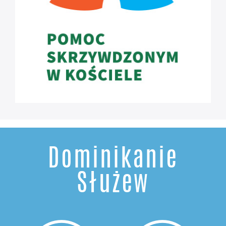
Dominikanie
Służew