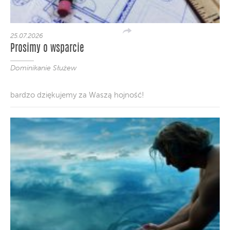
25.07.2026
Prosimy o wsparcie
Dominikanie Służew
bardzo dziękujemy za Waszą hojność!