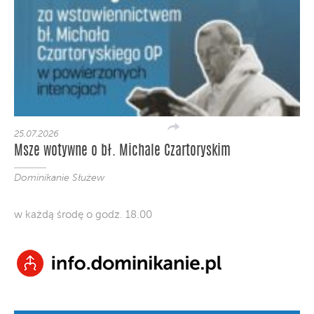
25.07.2026
Msze wotywne o bł. Michale Czartoryskim
Dominikanie Służew
w każdą środę o godz. 18.00