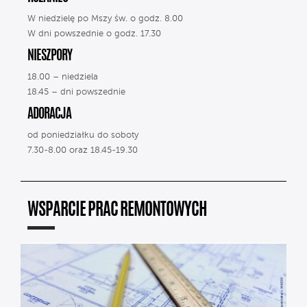
W niedzielę po Mszy św. o godz. 8.00
W dni powszednie o godz. 17.30
NIESZPORY
18.00 – niedziela
18.45 – dni powszednie
ADORACJA
od poniedziałku do soboty
7.30-8.00 oraz 18.45-19.30
WSPARCIE PRAC REMONTOWYCH