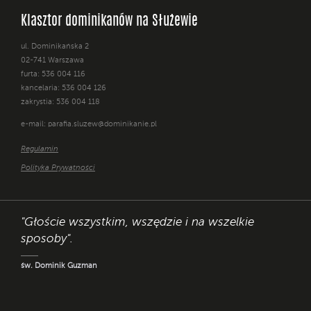
Klasztor dominikanów na Służewie
ul. Dominikańska 2
02-741 Warszawa
furta: 536 004 116
kancelaria: 536 004 126
zakrystia: 536 004 118
e-mail:
parafia.sluzew@dominikanie.pl
Regulamin
Polityka Prywatności
"Głoście wszystkim, wszędzie i na wszelkie
sposoby".
św. Dominik Guzman