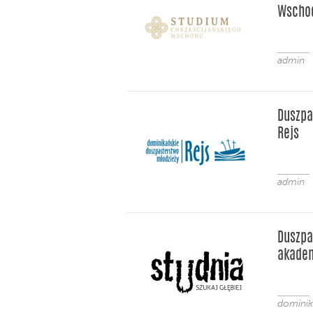
Wscho
admin
Duszpa
Rejs
admin
Duszpa
akadem
dominik