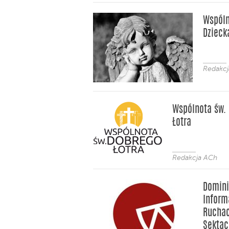
Wspóln
Dzieck
Redakc
Wspólnota św.
Łotra
Redakcja ACh
Domini
Inform
Ruchac
Sektac