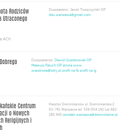
Duszpasterz: Jacek Truszczyński OP
ota Rodziców
ddu.warszawa@gmail.com
a Utraconego
ja ACh
Duszpasterze:
Dawid Grześkowiak OP
 Dobrego
Mateusz Paluch OP
strona www
wspolnota@lotry.pl
profil na fb
profil na ig
Klasztor Dominikanów ul. Dominikańska 2
kańskie Centrum
02-741 Warszawa tel. 536 004 142 lub 662
acji o Nowych
180 945
osrodek.warszawa@dominikanie.pl
h Religijnych i
h