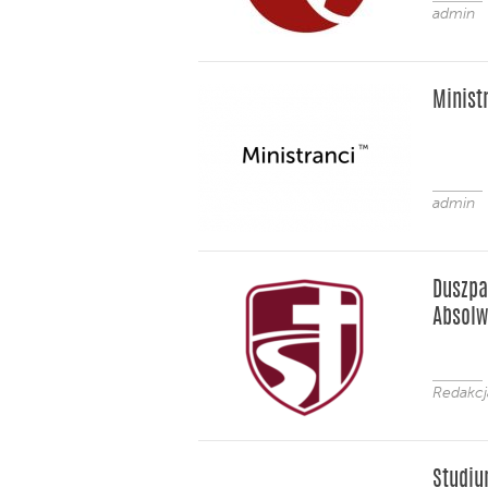
admin
Minist
admin
Duszpa
Absol
Redakc
Studiu