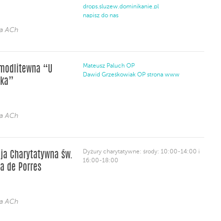
drops.sluzew.dominikanie.pl
napisz do nas
ja ACh
Mateusz Paluch OP
modlitewna “U
Dawid Grześkowiak OP
strona www
ika”
ja ACh
Dyżury charytatywne: środy: 10:00-14:00 i
ja Charytatywna św.
16:00-18:00
a de Porres
ja ACh