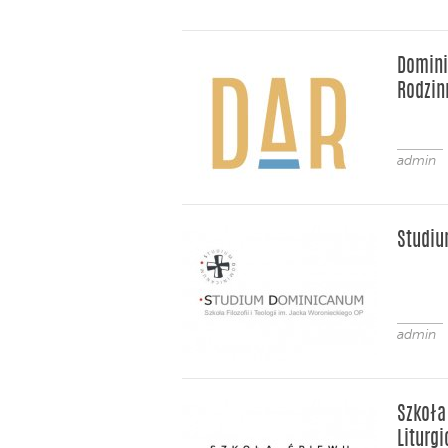
Domin
Rodzin
admin
Studi
admin
Szkoła
Liturg