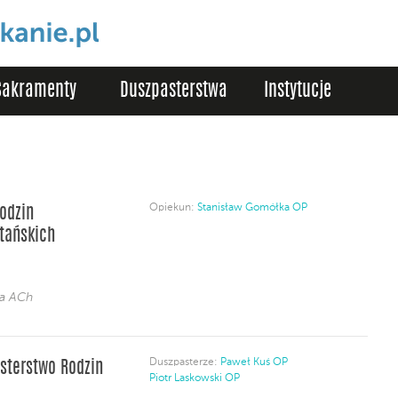
Sakramenty
Duszpasterstwa
Instytucje
Opiekun:
Stanisław Gomółka OP
odzin
tańskich
ja ACh
Duszpasterze:
Paweł Kuś OP
sterstwo Rodzin
Piotr Laskowski OP