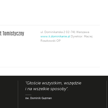
ul. Dominikańska 2 02-741 Warszawa
ut Tomistyczny
www.it.dominikanie.pl
Dyrektor: Maciej
Roszkowski OP
"Głoście wszystkim, wszędzie
i na wszelkie sposoby".
św. Dominik Guzman