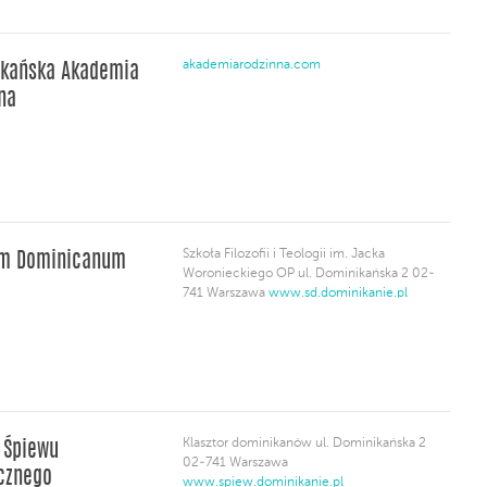
akademiarodzinna.com
ikańska Akademia
na
Szkoła Filozofii i Teologii im. Jacka
um Dominicanum
Woronieckiego OP ul. Dominikańska 2 02-
741 Warszawa
www.sd.dominikanie.pl
Klasztor dominikanów ul. Dominikańska 2
 Śpiewu
02-741 Warszawa
icznego
www.spiew.dominikanie.pl