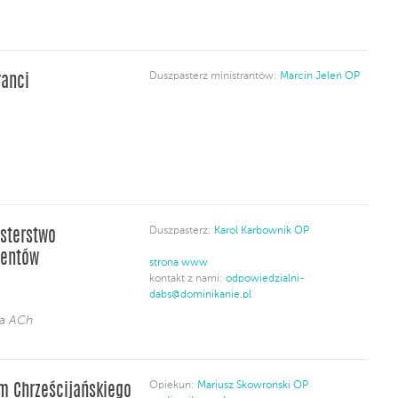
Duszpasterz ministrantów:
Marcin Jeleń OP
ranci
Duszpasterz:
Karol Karbownik OP
sterstwo
wentów
strona www
kontakt z nami:
odpowiedzialni-
dabs@dominikanie.pl
ja ACh
Opiekun:
Mariusz Skowroński OP
m Chrześcijańskiego