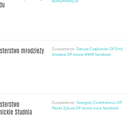
studiumikony.pl
du
Duszpasterze:
Dariusz Czajkowski OP
Emil
sterstwo młodzieży
Smolana OP
strona WWW
facebook
Duszpasterze:
Grzegorz Ćwierkiewicz OP
sterstwo
Paweł Zybura OP
strona www
facebook
ickie Studnia