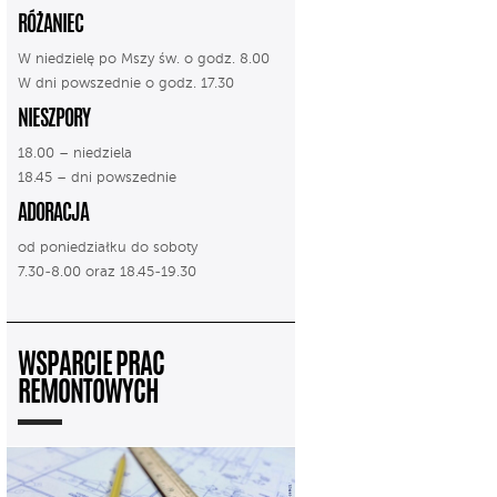
RÓŻANIEC
W niedzielę po Mszy św. o godz. 8.00
W dni powszednie o godz. 17.30
NIESZPORY
18.00 – niedziela
18.45 – dni powszednie
ADORACJA
od poniedziałku do soboty
7.30-8.00 oraz 18.45-19.30
WSPARCIE PRAC
REMONTOWYCH